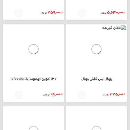
759,000
5,630,000
تومان
تومان
رویال پس کلش رویال
130 کوین ای‌فوتبال(efootball)
98,000
375,000
تومان
تومان