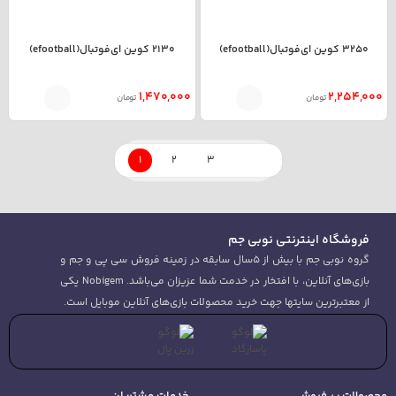
3250 کوین ای‌فوتبال(efootball)
2130 کوین ای‌فوتبال(efootball)
1,470,000
2,254,000
تومان
تومان
1
2
3
فروشگاه اینترنتی نوبی جم
گروه نوبی جم با بیش از 5سال سابقه در زمینه فروش سی پی و جم و
بازی‌های آنلاین، با افتخار در خدمت شما عزیزان می‌باشد. Nobigem یکی
از معتبرترین سایتها جهت خرید محصولات بازی‌های آنلاین موبایل است.