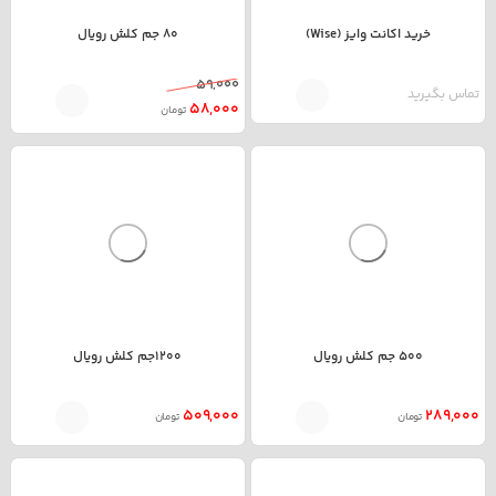
خرید اکانت وایز (Wise)
80 جم کلش رویال
59,000
تماس بگیرید
58,000
تومان
500 جم کلش رویال
1200جم کلش رویال
509,000
289,000
تومان
تومان