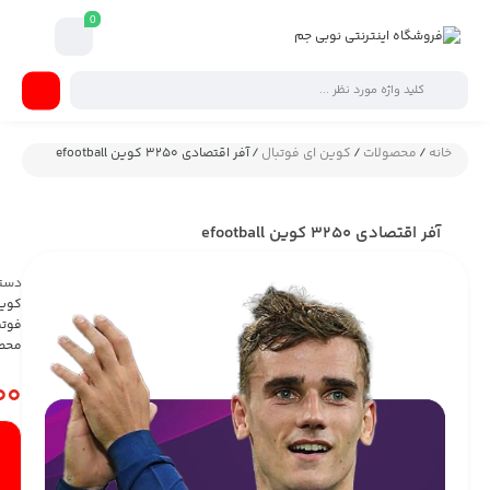
0
وتبال
/ آفر اقتصادی 3250 کوین efootball
دسته :
کوین ای
فوتبال
,
محصولات
990,000
تومان