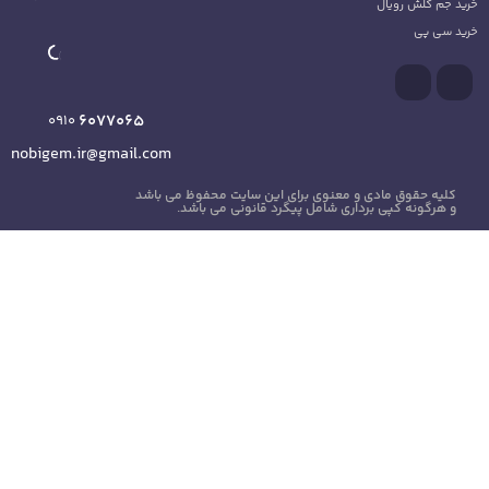
6077065
0910
nobigem.ir@gmail.com
ی این سایت محفوظ می باشد
گرد قانونی می باشد.