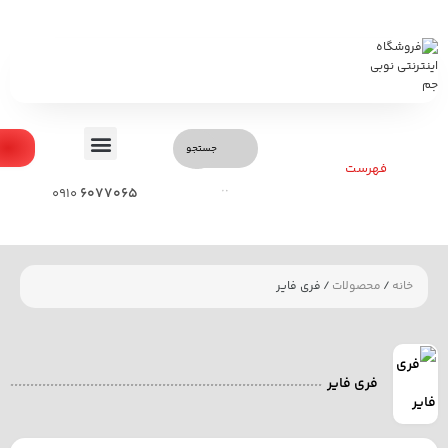
0
فهرست
6077065
0910
خانه
/
محصولات
/ فری فایر
فری فایر