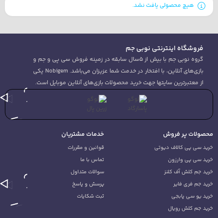
هیچ محصولی یافت نشد.
فروشگاه اینترنتی نوبی جم
گروه نوبی جم با بیش از 5سال سابقه در زمینه فروش سی پی و جم و
بازی‌های آنلاین، با افتخار در خدمت شما عزیزان می‌باشد. Nobigem یکی
از معتبرترین سایتها جهت خرید محصولات بازی‌های آنلاین موبایل است.
ولات پر فروش
خدمات مشتریان
د سی پی کالاف دیوتی
قوانین و مقررات
د سی پی وارزون
تماس با ما
د جم کلش آف کلنز
سوالات متداول
د جم فری فایر
پرسش و پاسخ
د یو سی پابجی
ثبت شکایات
د جم کلش رویال