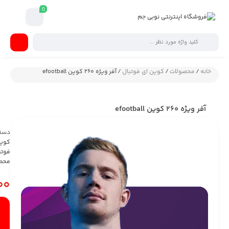
0
وتبال
/ آفر ویژه 260 کوین efootball
دسته :
کوین ای
فوتبال
,
محصولات
88,000
تومان