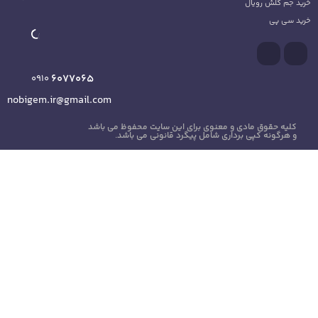
6077065
0910
nobigem.ir@gmail.com
ی این سایت محفوظ می باشد
گرد قانونی می باشد.