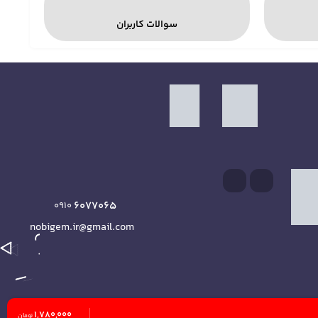
سوالات کاربران
6077065
0910
nobigem.ir@gmail.com
1,780,000
تومان