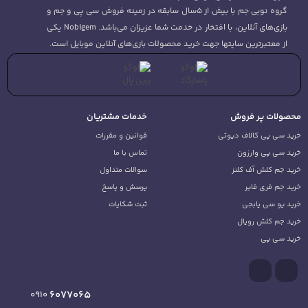
گروه نوبی جم با بیش از 5سال سابقه در زمینه فروش سی پی و جم و
بازی‌های آنلاین، با افتخار در خدمت شما عزیزان می‌باشد. Nobigem یکی
از معتبرترین سایتها جهت خرید محصولات بازی‌های آنلاین موبایل است.
ولات پر فروش
خدمات مشتریان
د سی پی کالاف دیوتی
قوانین و مقررات
د سی پی وارزون
تماس با ما
د جم کلش آف کلنز
سوالات متداول
د جم فری فایر
پرسش و پاسخ
د یو سی پابجی
ثبت شکایات
د جم کلش رویال
د سی پی
6077065
0910