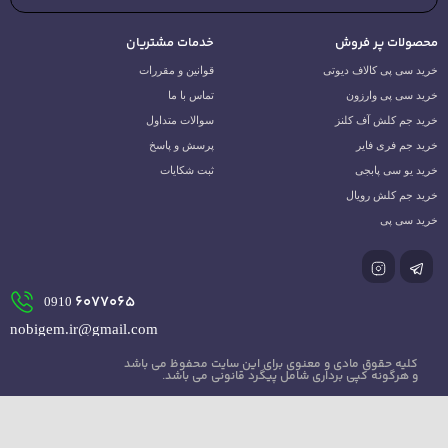
محصولات پر فروش
خدمات مشتریان
خرید سی پی کالاف دیوتی
قوانین و مقررات
خرید سی پی وارزون
تماس با ما
خرید جم کلش آف کلنز
سوالات متداول
خرید جم فری فایر
پرسش و پاسخ
خرید یو سی پابجی
ثبت شکایات
خرید جم کلش رویال
خرید سی پی
6077065
0910
nobigem.ir@gmail.com
کلیه حقوق مادی و معنوی برای این سایت محفوظ می باشد
و هرگونه کپی برداری شامل پیگرد قانونی می باشد.