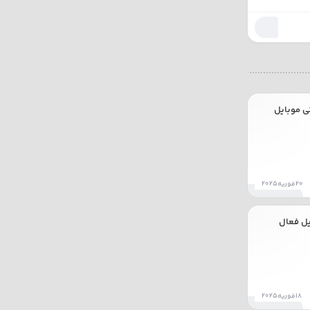
کالاف دیوتی موبایل
20فوریه2025
یل فعال
18فوریه2025