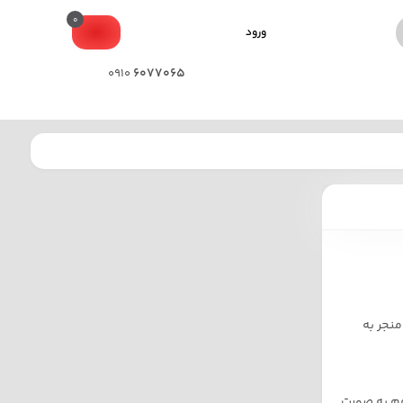
0
ورود
6077065
0910
منجر به
هم به صورت