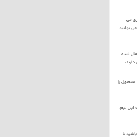
ری می
مانی 1-5 روز انجام می گردد. شما می توانید
مال شده
دارند،
 محصول را
من می باشد. شما گیمرها می توانید با تکیه بر 5 سال سابقه این تیم،
اشید تا