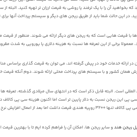
ه بخواهید آن را با یک ترفند یا روشی به قیمت ارزان تر تهیه کنید. البته از س
د. در این حالت شما باید از طریق ریجن های دیگر و سیستم پرداخت آنها برای ت
 ها با قیمت هایی است که به ریجن های دیگر ارائه می شوند. منظور از قیمت م
. معمولا برخی از این تعرفه ها نسبت به هزینه دلاری یا یورویی به شدت مقرو
ر ارائه خدمات خود در پیش گرفته اند، می توان به قیمت گذاری براساس من
که قیمت ها به ارزش همان کشور و با سیستم های پرداخت محلی ارائه شوند. دوم آنکه قیمت 
المللی است. البته قابل ذکر است که در انتهای سال میلادی گذشته، تعرفه ها 
ی پی این ریجن نسبت به دلار پایین تر است اما اکنون هزینه سی پی کالاف د
بیشتر از قیمت بین الملل می باشد. به عنوان مثال در گذشته 5000 سی پی کالاف تنها 3200 روپیه هندی قیمت داشت اما بعد از اعمال اف
ل ریجن هند
و سایر ریجن ها، امکان آن را فراهم کرده ایم تا با بهترین قیمت ا